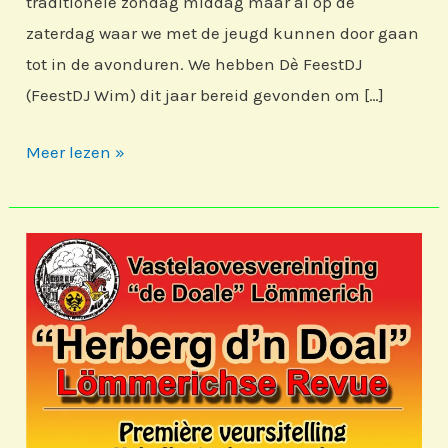
traditionele zondag middag maar al op de
zaterdag waar we met de jeugd kunnen door gaan
tot in de avonduren. We hebben Dè FeestDJ
(FeestDJ Wim) dit jaar bereid gevonden om […]
Prinse
Meer lezen »
en
Prinssesebal