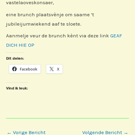
vastelaoveskonsaer,
eine brunch plaatsvènje om saame ’t
jubileijumwiekend aaf te sloete.
Aanmelje veur de brunch kènt via deze link
GEAF
DICH HIE OP
Dit delen:
Facebook
X
Vind ik leuk:
Bericht
←
Vorige Bericht
Volgende Bericht
→