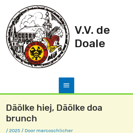
Ga
naar
de
V.V. de
inhoud
Doale
Hoofdmenu
Däölke hiej, Däölke doa
brunch
/
2025
/ Door
marcoschlicher