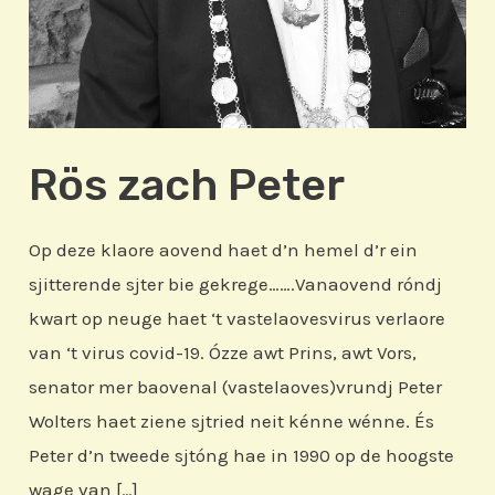
Rös zach Peter
Op deze klaore aovend haet d’n hemel d’r ein
sjitterende sjter bie gekrege…….Vanaovend róndj
kwart op neuge haet ‘t vastelaovesvirus verlaore
van ‘t virus covid-19. Ózze awt Prins, awt Vors,
senator mer baovenal (vastelaoves)vrundj Peter
Wolters haet ziene sjtried neit kénne wénne. És
Peter d’n tweede sjtóng hae in 1990 op de hoogste
wage van […]