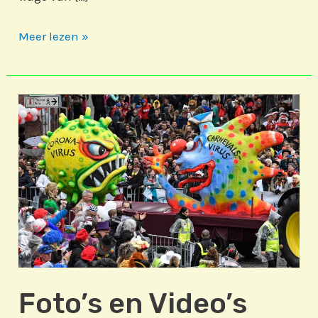
Rös
Meer lezen »
zach
Peter
Foto’s en Video’s