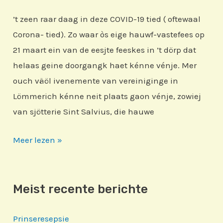
’t zeen raar daag in deze COVID-19 tied ( oftewaal
Corona- tied). Zo waar òs eige hauwf-vastefees op
21 maart ein van de eesjte feeskes in ’t dörp dat
helaas geine doorgangk haet kénne vénje. Mer
ouch väöl ivenemente van vereiniginge in
Lömmerich kénne neit plaats gaon vénje, zowiej
van sjötterie Sint Salvius, die hauwe
Foto’s
Meer lezen »
en
Video’s
Meist recente berichte
Prinseresepsie