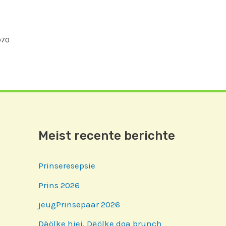
970
Meist recente berichte
Prinseresepsie
Prins 2026
jeugPrinsepaar 2026
Däölke hiej, Däölke doa brunch