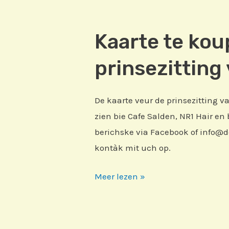
Kaarte te kou
prinsezitting
De kaarte veur de prinsezitting 
zien bie Cafe Salden, NR1 Hair en 
berichske via Facebook of info@
kontàk mit uch op.
Kaarte
Meer lezen »
te
koup
veur