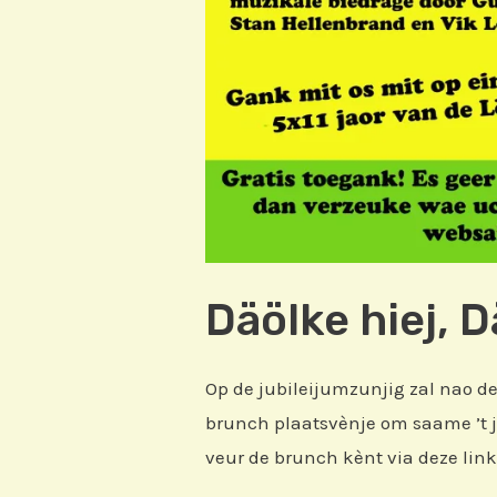
Däölke hiej, 
Op de jubileijumzunjig zal nao de
brunch plaatsvènje om saame ’t j
veur de brunch kènt via deze lin