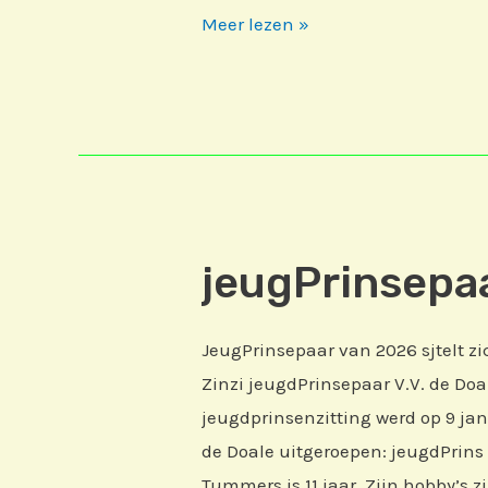
Prins
Meer lezen »
2026
jeugPrinsepa
JeugPrinsepaar van 2026 sjtelt zi
Zinzi jeugdPrinsepaar V.V. de Doa
jeugdprinsenzitting werd op 9 ja
de Doale uitgeroepen: jeugdPrins
Tummers is 11 jaar. Zijn hobby’s z