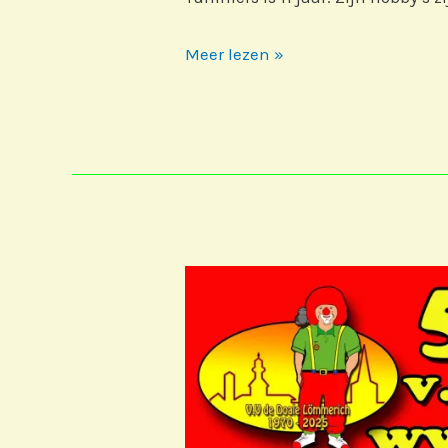
jeugPrinsepaar
Meer lezen »
2026