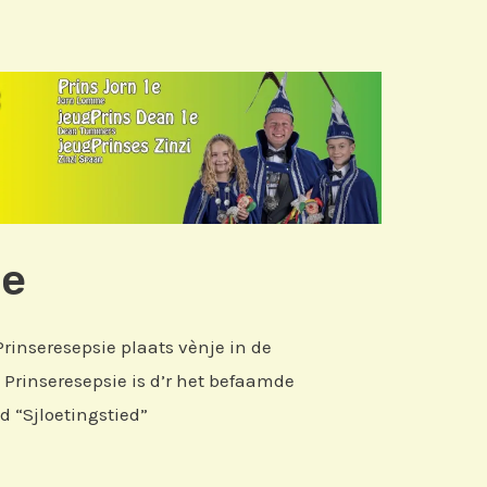
ie
Prinseresepsie plaats vènje in de
Prinseresepsie is d’r het befaamde
nd “Sjloetingstied”