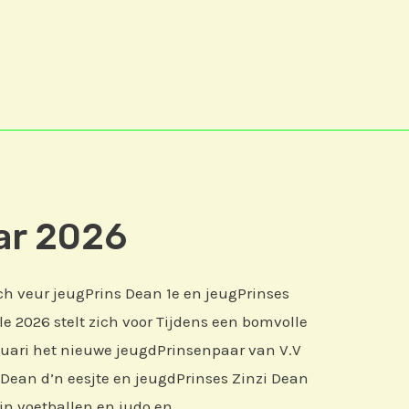
ar 2026
ch veur jeugPrins Dean 1e en jeugPrinses
le 2026 stelt zich voor Tijdens een bomvolle
nuari het nieuwe jeugdPrinsenpaar van V.V
 Dean d’n eesjte en jeugdPrinses Zinzi Dean
ijn voetballen en judo en