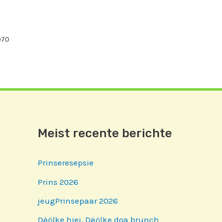
970
Meist recente berichte
Prinseresepsie
Prins 2026
jeugPrinsepaar 2026
Däölke hiej, Däölke doa brunch