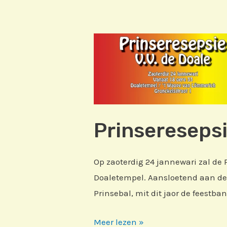
Prinsereseps
Op zaoterdig 24 jannewari zal de 
Doaletempel. Aansloetend aan de 
Prinsebal, mit dit jaor de feestba
Prinseresepsie
Meer lezen »