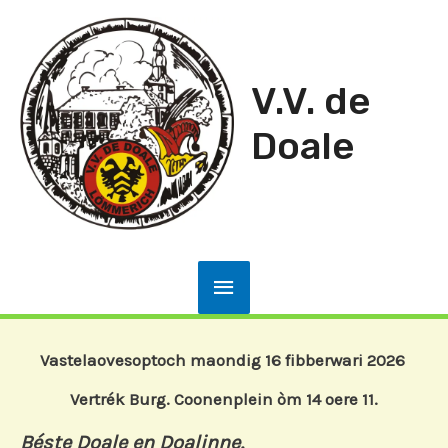
Ga
naar
de
V.V. de
inhoud
Doale
Hoofdmenu
Vastelaovesoptoch maondig 16 fibberwari 2026
Vertrék Burg. Coonenplein òm 14 oere 11.
Béste Doale en Doalinne,