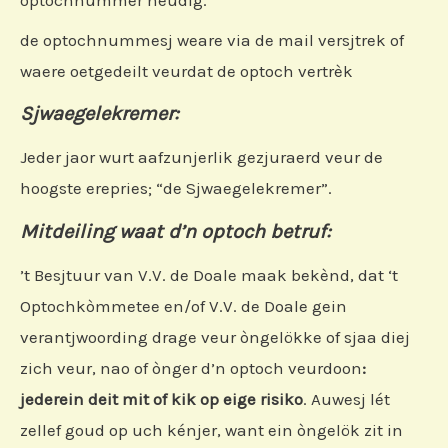
optochnummer neudig.
de optochnummesj weare via de mail versjtrek of
waere oetgedeilt veurdat de optoch vertrèk
Sjwaegelekremer:
Jeder jaor wurt aafzunjerlik gezjuraerd veur de
hoogste erepries; “de Sjwaegelekremer”.
Mitdeiling waat d’n optoch betruf:
’t Besjtuur van V.V. de Doale maak bekènd, dat ‘t
Optochkòmmetee en/of V.V. de Doale gein
verantjwoording drage veur òngelökke of sjaa diej
zich veur, nao of ònger d’n optoch veurdoon
:
jederein deit mit of kik op eige risiko
. Auwesj lét
zellef goud op uch kénjer, want ein òngelök zit in