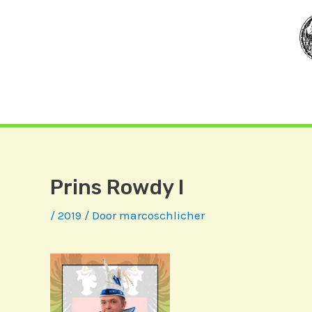
Ga
naar
de
inhoud
Prins Rowdy I
/
2019
/ Door
marcoschlicher