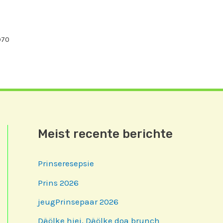
970
Meist recente berichte
Prinseresepsie
Prins 2026
jeugPrinsepaar 2026
Däölke hiej, Däölke doa brunch