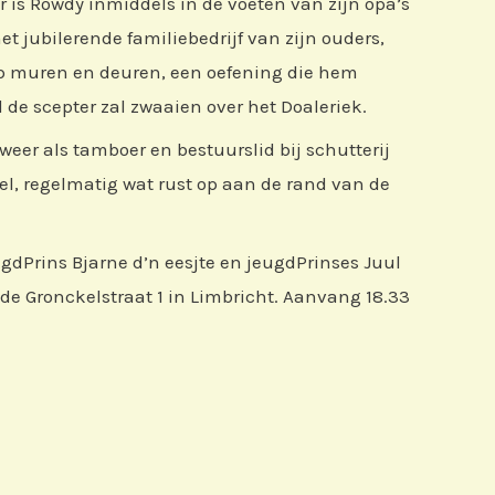
 is Rowdy inmiddels in de voeten van zijn opa’s
et jubilerende familiebedrijf van zijn ouders,
 op muren en deuren, een oefening die hem
 de scepter zal zwaaien over het Doaleriek.
e weer als tamboer en bestuurslid bij schutterij
el, regelmatig wat rust op aan de rand van de
gdPrins Bjarne d’n eesjte en jeugdPrinses Juul
e Gronckelstraat 1 in Limbricht. Aanvang 18.33