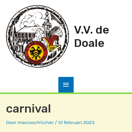
Ga
naar
de
V.V. de
inhoud
Doale
Hoofdmenu
carnival
Door
marcoschlicher
/
10 februari 2023