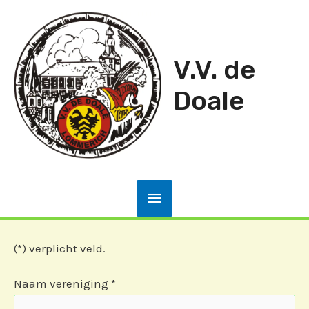
Ga
naar
de
V.V. de
inhoud
Doale
Hoofdmenu
(*) verplicht veld.
Naam vereniging *