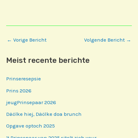
Bericht
←
Vorige Bericht
Volgende Bericht
→
navigatie
Meist recente berichte
Prinseresepsie
Prins 2026
jeugPrinsepaar 2026
Däölke hiej, Däölke doa brunch
Opgave optoch 2025
’t Prinsepaar van 2025 sjtelt zich veur