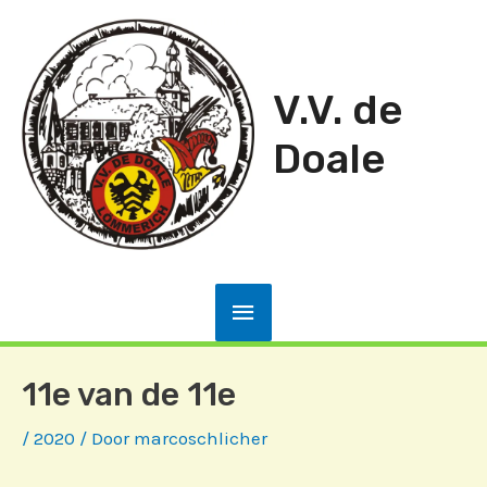
Ga
naar
de
V.V. de
inhoud
Doale
Hoofdmenu
11e van de 11e
/
2020
/ Door
marcoschlicher