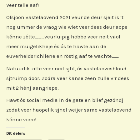
Veer telle aaf!
Ofsjoon vastelaovend 2021 veur de deur sjeit is ’t
nog ummer de vraog wie wiet veer dees deur aope
kénne zétte………veurluipig höbbe veer neit väöl
meer muigelikheje és ós te hawte aan de
euverheidsrichliene en röstig aaf te wachte…….
Natuurlik zitte veer neit sjtil, ós vastelaovesbloud
sjtruimp door. Zodra veer kanse zeen zulle v’r dees
mit 2 hénj aangriepe.
Hawt ós social media in de gate en blief gezóndj
zodat veer haopelik sjnel weijer same vastelaovend
kénne viere!
Dit delen: