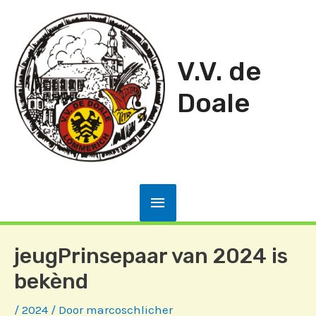
Ga
naar
de
V.V. de
inhoud
Doale
Hoofdmenu
jeugPrinsepaar van 2024 is
bekènd
/
2024
/ Door
marcoschlicher