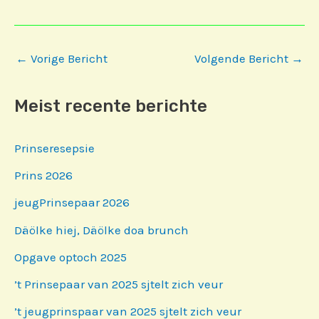
Bericht
←
Vorige Bericht
Volgende Bericht
→
navigatie
Meist recente berichte
Prinseresepsie
Prins 2026
jeugPrinsepaar 2026
Däölke hiej, Däölke doa brunch
Opgave optoch 2025
’t Prinsepaar van 2025 sjtelt zich veur
’t jeugprinspaar van 2025 sjtelt zich veur